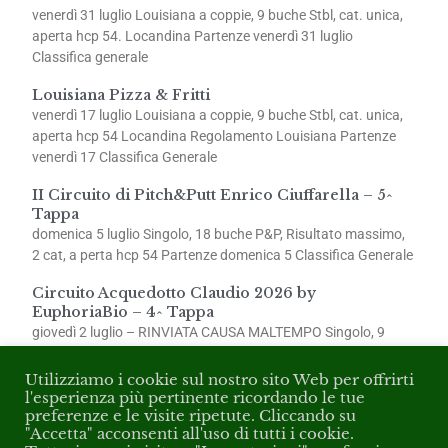
venerdì 31 luglio Louisiana a coppie, 9 buche Stbl, cat. unica,
aperta hcp 54. Locandina Partenze venerdì 31 luglio
Classifica generale
Louisiana Pizza & Fritti
venerdì 17 luglio Louisiana a coppie, 9 buche Stbl, cat. unica,
aperta hcp 54 Locandina Regolamento Louisiana Partenze
venerdì 17 Classifica Generale
II Circuito di Pitch&Putt Enrico Ciuffarella – 5^
Tappa
domenica 5 luglio Singolo, 18 buche P&P, Risultato massimo,
2 cat, a perta hcp 54 Partenze domenica 5 Classifica Generale
Circuito Acquedotto Claudio 2026 by
EuphoriaBio – 4^ Tappa
giovedì 2 luglio – RINVIATA CAUSA MALTEMPO Singolo, 9
buche Stbl, 2 cat., aperta hcp 54 Partenze giovedì 2
Utilizziamo i cookie sul nostro sito Web per offrirti
l'esperienza più pertinente ricordando le tue
preferenze e le visite ripetute. Cliccando su
"Accetta" acconsenti all'uso di tutti i cookie.