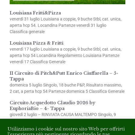
Louisiana Fritti&Pizza
venerdì 31 luglio Louisiana a coppie, 9 buche Stbl, cat. unica,
aperta hcp 54. Locandina Partenze venerdì 31 luglio
Classifica generale
Louisiana Pizza & Fritti
venerdì 17 luglio Louisiana a coppie, 9 buche Stbl, cat. unica,
aperta hcp 54 Locandina Regolamento Louisiana Partenze
venerdì 17 Classifica Generale
II Circuito di Pitch&Putt Enrico Ciuffarella – 5^
Tappa
domenica 5 luglio Singolo, 18 buche P&P, Risultato massimo,
2 cat, a perta hcp 54 Partenze domenica 5 Classifica Generale
Circuito Acquedotto Claudio 2026 by
EuphoriaBio – 4^ Tappa
giovedì 2 luglio – RINVIATA CAUSA MALTEMPO Singolo, 9
buche Stbl, 2 cat., aperta hcp 54 Partenze giovedì 2
Utilizziamo i cookie sul nostro sito Web per offrirti
l'esperienza più pertinente ricordando le tue