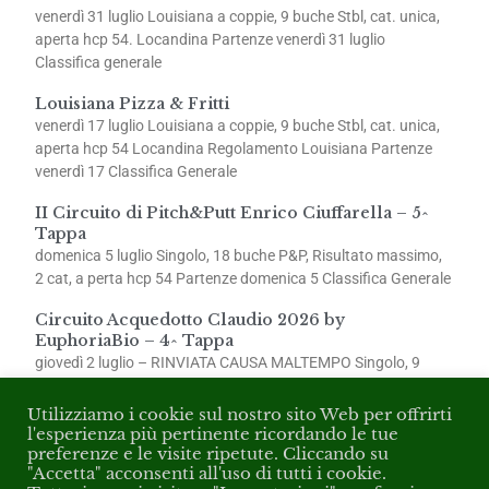
venerdì 31 luglio Louisiana a coppie, 9 buche Stbl, cat. unica,
aperta hcp 54. Locandina Partenze venerdì 31 luglio
Classifica generale
Louisiana Pizza & Fritti
venerdì 17 luglio Louisiana a coppie, 9 buche Stbl, cat. unica,
aperta hcp 54 Locandina Regolamento Louisiana Partenze
venerdì 17 Classifica Generale
II Circuito di Pitch&Putt Enrico Ciuffarella – 5^
Tappa
domenica 5 luglio Singolo, 18 buche P&P, Risultato massimo,
2 cat, a perta hcp 54 Partenze domenica 5 Classifica Generale
Circuito Acquedotto Claudio 2026 by
EuphoriaBio – 4^ Tappa
giovedì 2 luglio – RINVIATA CAUSA MALTEMPO Singolo, 9
buche Stbl, 2 cat., aperta hcp 54 Partenze giovedì 2
Utilizziamo i cookie sul nostro sito Web per offrirti
l'esperienza più pertinente ricordando le tue
preferenze e le visite ripetute. Cliccando su
"Accetta" acconsenti all'uso di tutti i cookie.