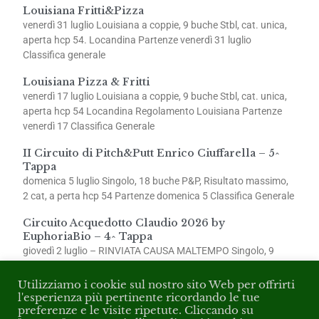
Louisiana Fritti&Pizza
venerdì 31 luglio Louisiana a coppie, 9 buche Stbl, cat. unica,
aperta hcp 54. Locandina Partenze venerdì 31 luglio
Classifica generale
Louisiana Pizza & Fritti
venerdì 17 luglio Louisiana a coppie, 9 buche Stbl, cat. unica,
aperta hcp 54 Locandina Regolamento Louisiana Partenze
venerdì 17 Classifica Generale
II Circuito di Pitch&Putt Enrico Ciuffarella – 5^
Tappa
domenica 5 luglio Singolo, 18 buche P&P, Risultato massimo,
2 cat, a perta hcp 54 Partenze domenica 5 Classifica Generale
Circuito Acquedotto Claudio 2026 by
EuphoriaBio – 4^ Tappa
giovedì 2 luglio – RINVIATA CAUSA MALTEMPO Singolo, 9
buche Stbl, 2 cat., aperta hcp 54 Partenze giovedì 2
Utilizziamo i cookie sul nostro sito Web per offrirti
l'esperienza più pertinente ricordando le tue
preferenze e le visite ripetute. Cliccando su