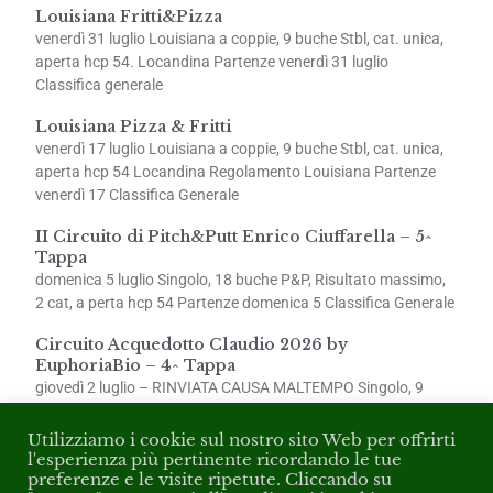
Louisiana Fritti&Pizza
venerdì 31 luglio Louisiana a coppie, 9 buche Stbl, cat. unica,
aperta hcp 54. Locandina Partenze venerdì 31 luglio
Classifica generale
Louisiana Pizza & Fritti
venerdì 17 luglio Louisiana a coppie, 9 buche Stbl, cat. unica,
aperta hcp 54 Locandina Regolamento Louisiana Partenze
venerdì 17 Classifica Generale
II Circuito di Pitch&Putt Enrico Ciuffarella – 5^
Tappa
domenica 5 luglio Singolo, 18 buche P&P, Risultato massimo,
2 cat, a perta hcp 54 Partenze domenica 5 Classifica Generale
Circuito Acquedotto Claudio 2026 by
EuphoriaBio – 4^ Tappa
giovedì 2 luglio – RINVIATA CAUSA MALTEMPO Singolo, 9
buche Stbl, 2 cat., aperta hcp 54 Partenze giovedì 2
Utilizziamo i cookie sul nostro sito Web per offrirti
l'esperienza più pertinente ricordando le tue
preferenze e le visite ripetute. Cliccando su