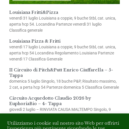
Louisiana Fritti&Pizza
venerdì 31 luglio Louisiana a coppie, 9 buche Stbl, cat. unica,
aperta hcp 54. Locandina Partenze venerdì 31 luglio
Classifica generale
Louisiana Pizza & Fritti
venerdì 17 luglio Louisiana a coppie, 9 buche Stbl, cat. unica,
aperta hcp 54 Locandina Regolamento Louisiana Partenze
venerdì 17 Classifica Generale
II Circuito di Pitch&Putt Enrico Ciuffarella – 5^
Tappa
domenica 5 luglio Singolo, 18 buche P&P, Risultato massimo,
2 cat, a perta hcp 54 Partenze domenica 5 Classifica Generale
Circuito Acquedotto Claudio 2026 by
EuphoriaBio – 4^ Tappa
giovedì 2 luglio – RINVIATA CAUSA MALTEMPO Singolo, 9
buche Stbl, 2 cat., aperta hcp 54 Partenze giovedì 2
Utilizziamo i cookie sul nostro sito Web per offrirti
l'esperienza più pertinente ricordando le tue