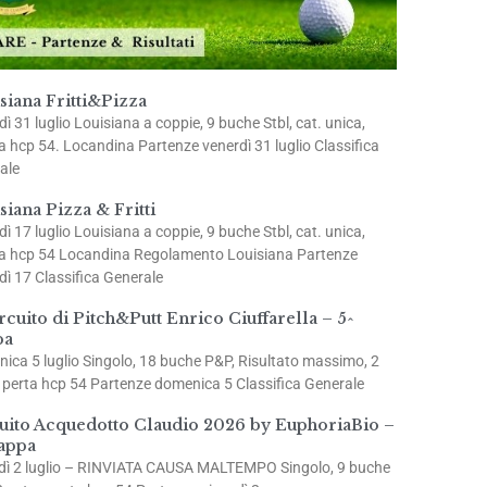
siana Fritti&Pizza
dì 31 luglio Louisiana a coppie, 9 buche Stbl, cat. unica,
a hcp 54. Locandina Partenze venerdì 31 luglio Classifica
ale
siana Pizza & Fritti
dì 17 luglio Louisiana a coppie, 9 buche Stbl, cat. unica,
a hcp 54 Locandina Regolamento Louisiana Partenze
dì 17 Classifica Generale
ircuito di Pitch&Putt Enrico Ciuffarella – 5^
pa
ica 5 luglio Singolo, 18 buche P&P, Risultato massimo, 2
a perta hcp 54 Partenze domenica 5 Classifica Generale
uito Acquedotto Claudio 2026 by EuphoriaBio –
appa
dì 2 luglio – RINVIATA CAUSA MALTEMPO Singolo, 9 buche