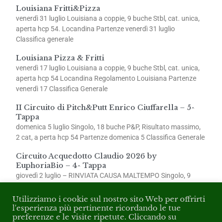
Louisiana Fritti&Pizza
venerdì 31 luglio Louisiana a coppie, 9 buche Stbl, cat. unica,
aperta hcp 54. Locandina Partenze venerdì 31 luglio
Classifica generale
Louisiana Pizza & Fritti
venerdì 17 luglio Louisiana a coppie, 9 buche Stbl, cat. unica,
aperta hcp 54 Locandina Regolamento Louisiana Partenze
venerdì 17 Classifica Generale
II Circuito di Pitch&Putt Enrico Ciuffarella – 5^
Tappa
domenica 5 luglio Singolo, 18 buche P&P, Risultato massimo,
2 cat, a perta hcp 54 Partenze domenica 5 Classifica Generale
Circuito Acquedotto Claudio 2026 by
EuphoriaBio – 4^ Tappa
giovedì 2 luglio – RINVIATA CAUSA MALTEMPO Singolo, 9
buche Stbl, 2 cat., aperta hcp 54 Partenze giovedì 2
Utilizziamo i cookie sul nostro sito Web per offrirti
l'esperienza più pertinente ricordando le tue
preferenze e le visite ripetute. Cliccando su