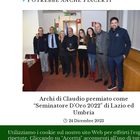
POTREBBE ANCHE PIACERTI
Archi di Claudio premiato come
“Seminatore D’Oro 2022” di Lazio ed
Umbria
24 Dicembre 2023
Utilizziamo i cookie sul nostro sito Web per offrirti l'e
ripetute. Cliccando su "Accetta" acconsenti all'uso di tut