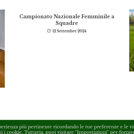
Campionato Nazionale Femminile a
Squadre
12 Settembre 2024
sperienza più pertinente ricordando le tue preferenze e le vi
ti i cookie. Tuttavia, puoi visitare "Impostazioni" per fornir